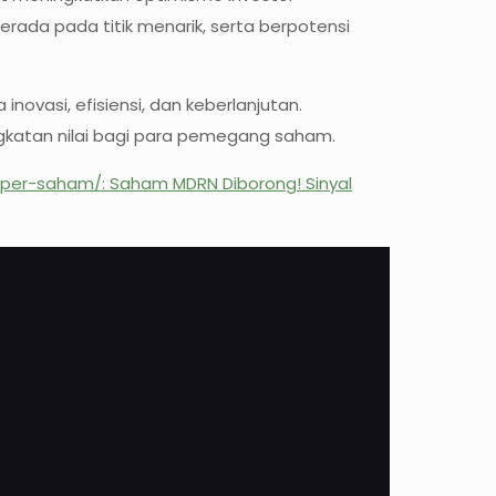
ada pada titik menarik, serta berpotensi
ovasi, efisiensi, dan keberlanjutan.
ngkatan nilai bagi para pemegang saham.
0-per-saham/
: Saham MDRN Diborong! Sinyal