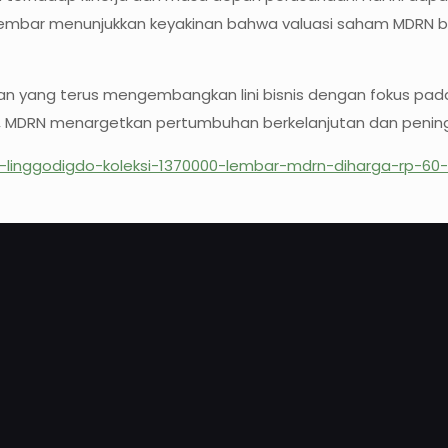
embar menunjukkan keyakinan bahwa valuasi saham MDRN ber
 yang terus mengembangkan lini bisnis dengan fokus pada in
kan, MDRN menargetkan pertumbuhan berkelanjutan dan peni
us-linggodigdo-koleksi-1370000-lembar-mdrn-diharga-rp-6