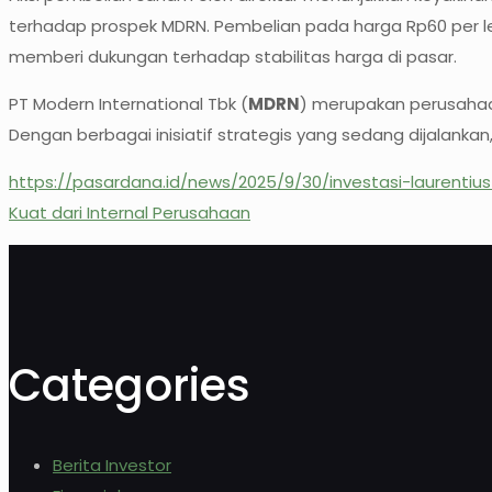
terhadap prospek MDRN. Pembelian pada harga Rp60 per l
memberi dukungan terhadap stabilitas harga di pasar.
PT Modern International Tbk (
MDRN
) merupakan perusahaan
Dengan berbagai inisiatif strategis yang sedang dijalan
https://pasardana.id/news/2025/9/30/investasi-laurenti
Kuat dari Internal Perusahaan
Categories
Berita Investor