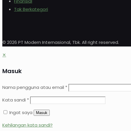
Finansial
Tak Berkategori
© 2026 PT Modern Internasional, Tbk. All right reserved.
✕
Masuk
Nama pengguna atau email
*
Kata sandi
*
Ingat saya
Masuk
Kehilangan kata sandi?