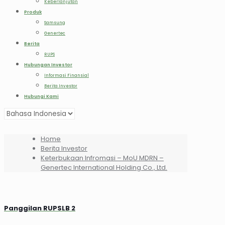
Keberlanjutan
Produk
Samsung
Genertec
Berita
RUPS
Hubungan Investor
Informasi Finansial
Berita Investor
Hubungi Kami
Home
Berita Investor
Keterbukaan Infromasi – MoU MDRN –
Genertec International Holding Co., Ltd.
Panggilan RUPSLB 2