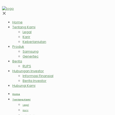
✕
Home
Tentang Kami
Legal
Karir
Keberlanjutan
Produk
Samsung
Genertec
Berita
RUPS
Hubungan Investor
Informasi Finansial
Berita Investor
Hubungi Kami
Home
Tentang Kami
Legal
Karir