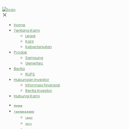
✕
Home
Tentang Kami
Legal
Karir
Keberlanjutan
Produk
Samsung
Genertec
Berita
RUPS
Hubungan Investor
Informasi Finansial
Berita Investor
Hubungi Kami
Home
Tentang Kami
Legal
Karir