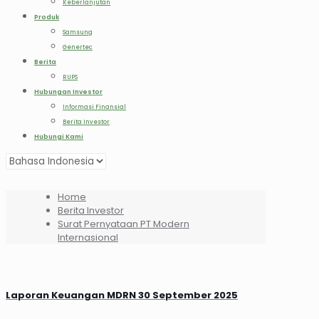
Keberlanjutan
Produk
Samsung
Genertec
Berita
RUPS
Hubungan Investor
Informasi Finansial
Berita Investor
Hubungi Kami
Home
Berita Investor
Surat Pernyataan PT Modern
Internasional
Laporan Keuangan MDRN 30 September 2025